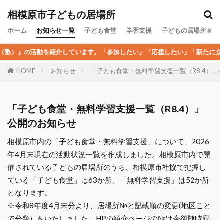
カテゴリー
相模原市子どもの居場所
ホーム
お知らせ一覧
子ども食堂
学習支援
子どもの居場所相談
塾）』の活動を紹介しています。「参加したい」「応援したい」「新たに立ち
検索
お知らせ
「子ども食堂・無料学習支援一覧（R8.4）
HOME
「子ども食堂・無料学習支援一覧（R8.4）」
公開のお知らせ
相模原市内の「子ども食堂・無料学習支援」について、2026
年4月末現在の活動状況一覧を作成しました。相模原市内で開
催されている子どもの居場所のうち、相模原市社協で把握し
ている「子ども食堂」は63か所、「無料学習支援」は52か所
となります。
※令和8年度4月末分より、居場所№と記載順の変更(地区ごと
で分類）をいたしました。HPの紹介ページの№は今後随時変