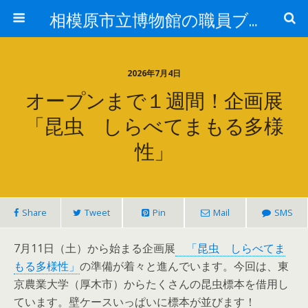
相模原市立博物館の職員ブログ
2026年7月4日
オープンまで１週間！企画展
「昆虫 しらべてまもる多様
性」
Share
Tweet
Pin
Mail
SMS
7月11日（土）から始まる企画展
「昆虫 しらべてま
もる多様性」
の準備が着々と進んでいます。今回は、東
京農業大学（厚木市）からたくさんの昆虫標本を借用し
ています。壁ケースいっぱいに標本が並びます！