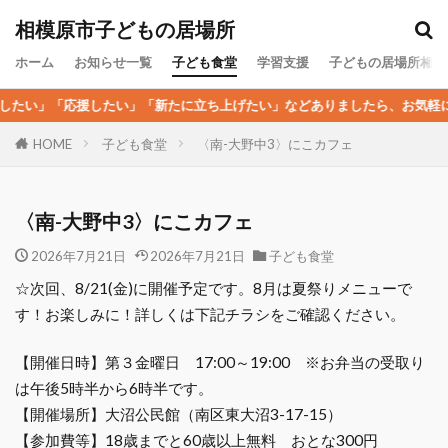
カテゴリー
相模原市子どもの居場所
ホーム
お知らせ一覧
子ども食堂
学習支援
子どもの居場所相談
たい」「新たに立ち上げたい」などありましたら、お気軽にお問い合わせ下さ
検索
子ども食堂
〈南-大野中3〉にこカフェ
HOME
〈南-大野中3〉にこカフェ
2026年7月21日
2026年7月21日
子ども食堂
☆次回、8/21(金)に開催予定です。8月は夏祭りメニューで
す！お楽しみに！詳しくは下記チラシをご確認ください。
【開催日時】第３金曜日 17:00～19:00 ※お弁当の受取り
は午後5時半から6時半です。
【開催場所】大沼公民館（南区東大沼3-17-15）
【参加費等】18歳までと60歳以上無料 おとな300円