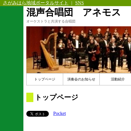
さがみはら地域ポータルサイト
|
SNS
混声合唱団 アネモス
オーケストラと共演する合唱団
トップページ
演奏会のお知らせ
活動紹介
トップページ
Pocket