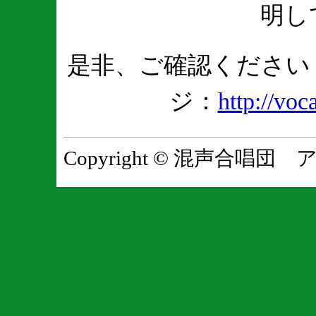
明し
是非、ご確認くだ
ジ：
http://voc
Copyright © 混声合唱団 アネモス