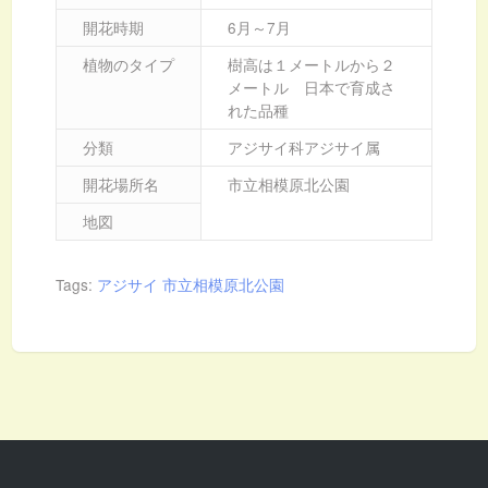
開花時期
6月～7月
植物のタイプ
樹高は１メートルから２
メートル 日本で育成さ
れた品種
分類
アジサイ科アジサイ属
開花場所名
市立相模原北公園
地図
Tags:
アジサイ
市立相模原北公園