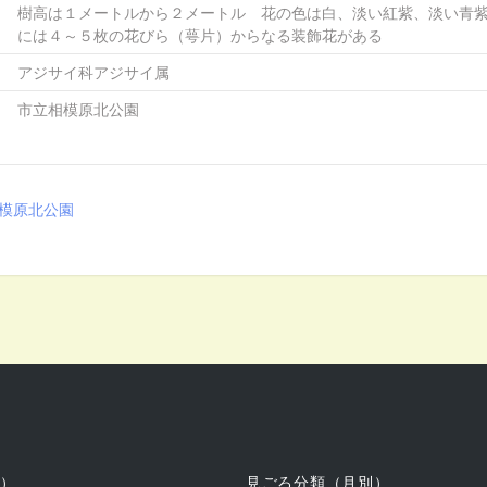
樹高は１メートルから２メートル 花の色は白、淡い紅紫、淡い青
には４～５枚の花びら（萼片）からなる装飾花がある
アジサイ科アジサイ属
市立相模原北公園
模原北公園
件）
見ごろ分類（月別）