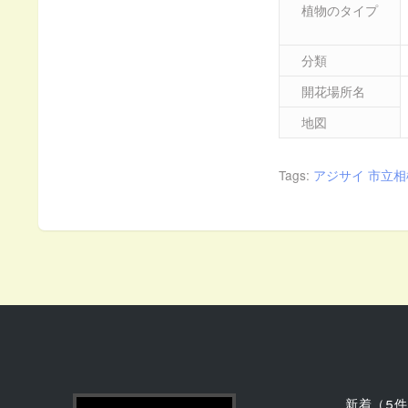
植物のタイプ
分類
開花場所名
地図
Tags:
アジサイ
市立相
新着（5