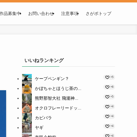
作品募集中
お問い合わせ
注意事項
さがポトップ
いいねランキング
+5
ケープペンギン？
+6
かぼちゃとほうじ茶の...
+5
熊野那智大社 飛瀧神...
+4
オクロフレーリードッ...
+4
カピバラ
+4
ヤギ
+4