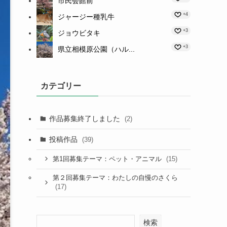
市民会館前
+4
ジャージー種乳牛
+3
ジョウビタキ
+3
県立相模原公園（ハル...
カテゴリー
作品募集終了しました
(2)
投稿作品
(39)
(15)
第1回募集テーマ：ペット・アニマル
第２回募集テーマ：わたしの自慢のさくら
(17)
検索