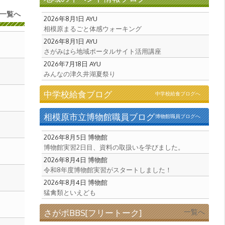
一覧へ
2026年8月1日
AYU
相模原まるごと体感ウォーキング
2026年8月1日
AYU
さがみはら地域ポータルサイト活用講座
2026年7月18日
AYU
みんなの津久井湖夏祭り
中学校給食ブログ
中学校給食ブログへ
相模原市立博物館職員ブログ
博物館職員ブログへ
2026年8月5日
博物館
博物館実習2日目、資料の取扱いを学びました。
2026年8月4日
博物館
令和8年度博物館実習がスタートしました！
2026年8月4日
博物館
猛禽類といえども
さがポBBS[フリートーク]
一覧へ