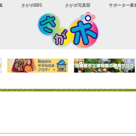
集
さがポBBS
さがポ写真部
サポーター募