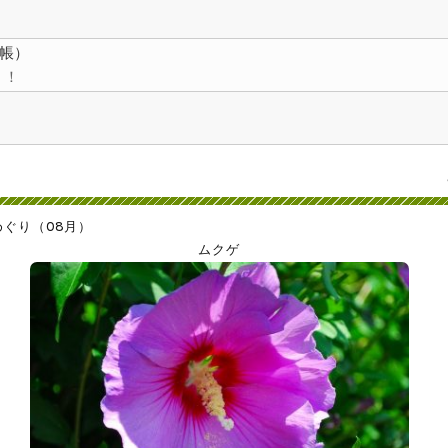
帳）
！！