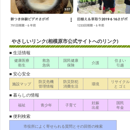
やさしいリンク(相模原市公式サイトへのリンク)
■ 生活情報
健康医療
救急
国民健康
住まい
介護
衛生
急病
保険
引越
■ 安心安全
防災危機
防災防犯
リサイクル
施設マップ
環境
管理情報
消費生活
と ゴミ
■ 暮らしの情報
妊娠
国民
福祉
青少年
子育て
出産
年金
■ 便利検索
市役所によく寄せられる質問とその回答の検索