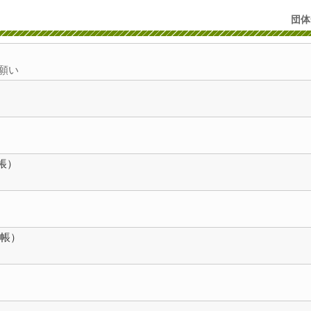
団体
願い
帳）
帳）