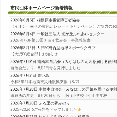
タ
市民団体ホームページ新着情報
ル
サ
2026年8月5日
相模原市視覚障害者協会
イ
〈イオン 幸せの黄色いレシートキャンペーン〉ご協力のお
ト
2026年8月4日
一般社団法人 光が丘ふれあいセンター
2026-07-31-第33回チョイ飲み会・事業報告書
2026年8月3日
大沢FC総合型地域スポーツクラブ
【大沢FC総合型】お知らせ
2026年7月31日
南橋本自治会（みなはしの元気を届ける便利
自治会だより 8月1日号を発行しました
2026年7月31日
青い鳥
令和8年熊本地震被災地復興支援（8/2)
2026年7月28日
南橋本自治会（みなはしの元気を届ける便利
避難所の変更 8月20日から 小山小学校⇒小山中学校
2026年7月28日
ふる里の夢みのり
2025~2026.6ご報告をアップしました
2026年7月27日
おもしろ科学くらぶ・相模原