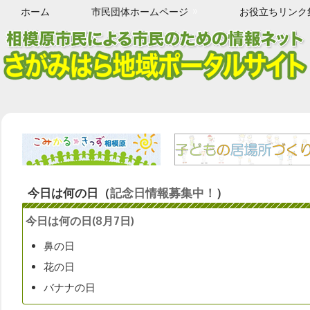
Skip
ホーム
市民団体ホームページ
お役立ちリンク
to
content
相
模
原
市
今日は何の日（
記念日情報募集中！
）
の
総
今日は何の日(8月7日)
合
鼻の日
情
報
花の日
ポ
バナナの日
ー