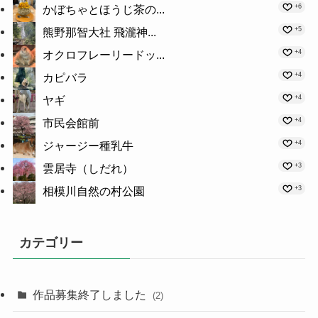
+6
かぼちゃとほうじ茶の...
+5
熊野那智大社 飛瀧神...
+4
オクロフレーリードッ...
+4
カピバラ
+4
ヤギ
+4
市民会館前
+4
ジャージー種乳牛
+3
雲居寺（しだれ）
+3
相模川自然の村公園
カテゴリー
作品募集終了しました
(2)