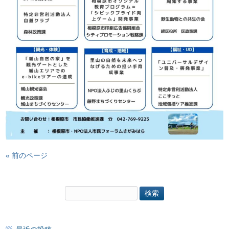
« 前のページ
検
索: