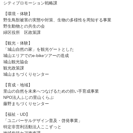
シティプロモーション戦略課
【環境・体験】
野生鳥獣被害の実態や対策、生物の多様性を周知する事業
野生動物との共生の会
緑区役所 区政策課
【観光・体験】
「城山自然の家」を観光ゲートとした
城山エリアでのe-bikeツアーの造成
城山観光協会
観光政策課
城山まちづくりセンター
【育成・地域】
里山の自然を未来へつなげるための担い手育成事業
NPO法人ふじの里山くらぶ
藤野まちづくりセンター
【福祉・UD】
「ユニバーサルデザイン普及・啓発事業」
特定非営利活動法人ここずっと