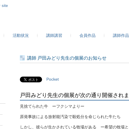
site
活動状況
講師講習
会員作品
講師作品
講師 戸田みどり先生の個展のお知らせ
Pocket
戸田みどり先生の個展が次の通り開催され
見捨てられた牛 ーフクシマよりー
原発事故による放射能汚染で殺処分を命じられた牛たち
しかし、彼らが生かされている牧場がある ー希望の牧場と