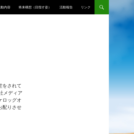
活動内容
将来構想（目指す姿）
活動報告
リンク
堂をされて
社メディア
ケロッグオ
お配りさせ