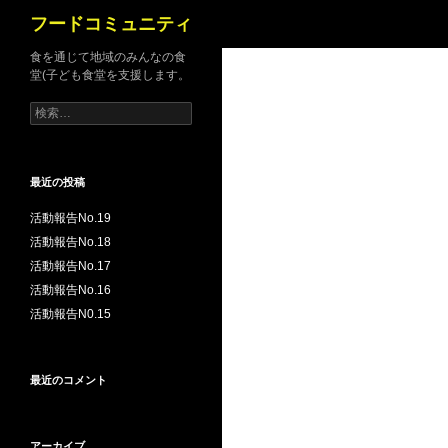
検
フードコミュニティ
索
食を通じて地域のみんなの食
堂(子ども食堂を支援します。
検
索:
最近の投稿
活動報告No.19
活動報告No.18
活動報告No.17
活動報告No.16
活動報告N0.15
最近のコメント
アーカイブ