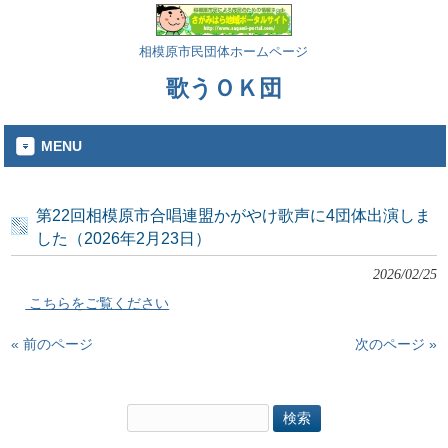
相模原市民団体ホームページ
歌うＯＫ団
MENU
第22回相模原市合唱連盟かがやけ歌声に4団体出演しま
した（2026年2月23日）
2026/02/25
こちらをご覧ください
« 前のページ
次のページ »
検
索: