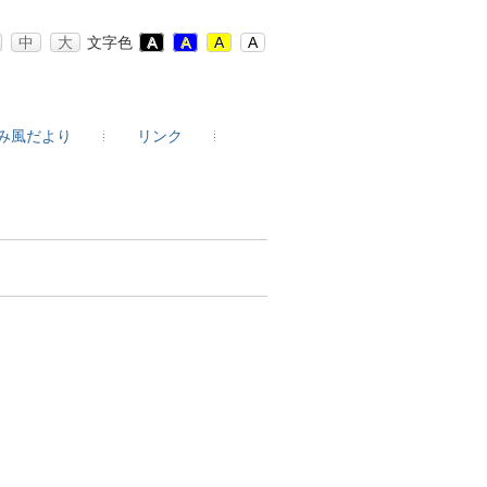
中
大
文字色
A
A
A
A
み風だより
リンク