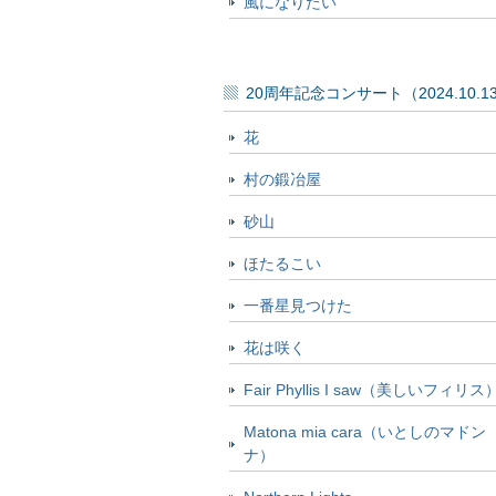
風になりたい
20周年記念コンサート（2024.10.1
花
村の鍛冶屋
砂山
ほたるこい
一番星見つけた
花は咲く
Fair Phyllis I saw（美しいフィリス
Matona mia cara（いとしのマドン
ナ）