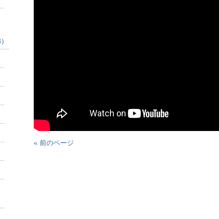
3）
« 前のページ
）