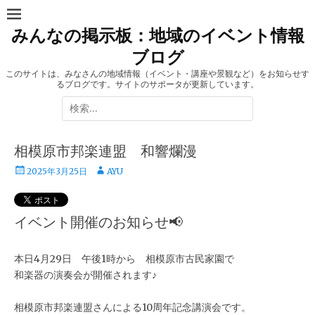
コ
ン
みんなの掲示板：地域のイベント情報
テ
ブログ
ン
ツ
このサイトは、みなさんの地域情報（イベント・講座や景観など）をお知らせす
るブログです。サイトのサポータが更新しています。
へ
検
ス
索:
キ
ッ
相模原市邦楽連盟 和響爛漫
プ
投
投
2025年3月25日
AYU
稿
稿
日
者
イベント開催のお知らせ📢
本日4月29日 午後1時から 相模原市古民家園で
和楽器の演奏会が開催されます♪
相模原市邦楽連盟さんによる10周年記念講演会です。