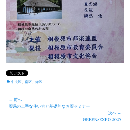
カ
中央区
、
南区
、
緑区
テ
ゴ
リ
投
← 前へ
ー
前
薬局の上手な使い方と基礎的なお薬セミナー
稿
の
次へ →
ナ
投
次
GREEN×EXPO 2027
ビ
稿:
の