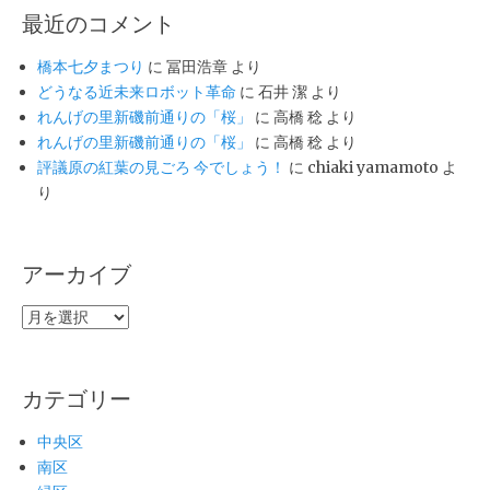
最近のコメント
橋本七夕まつり
に
冨田浩章
より
どうなる近未来ロボット革命
に
石井 潔
より
れんげの里新磯前通りの「桜」
に
高橋 稔
より
れんげの里新磯前通りの「桜」
に
高橋 稔
より
評議原の紅葉の見ごろ 今でしょう！
に
chiaki yamamoto
よ
り
アーカイブ
ア
ー
カ
イ
カテゴリー
ブ
中央区
南区