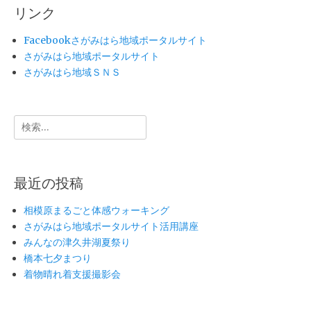
ゲ
投
リンク
ー
稿:
シ
Facebookさがみはら地域ポータルサイト
ョ
さがみはら地域ポータルサイト
ン
さがみはら地域ＳＮＳ
検
索:
最近の投稿
相模原まるごと体感ウォーキング
さがみはら地域ポータルサイト活用講座
みんなの津久井湖夏祭り
橋本七夕まつり
着物晴れ着支援撮影会