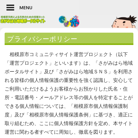
Skip
MENU
to
content
相
プライバシーポリシー
模
原
相模原市コミュニティサイト運営プロジェクト（以下
市
「運営プロジェクト」といいます）は、「さがみはら地域
の
ポータルサイト」及び「さがみはら地域ＳＮＳ」を利用さ
総
合
れる皆様の個人情報保護の重要性を強く認識し、安心して
情
ご利用いただけるようお客様からお預かりした氏名・住
報
所・電話番号・メールアドレス等の個人を特定することが
ポ
できる個人情報については、「相模原市個人情報保護制
ー
度」及び「相模原市個人情報保護条例」に基づき、適正に
タ
取り組むため、ここに個人情報保護方針を定め、本サイト
ル
運営に関わる者すべてに周知し、徹底を図ります。
サ