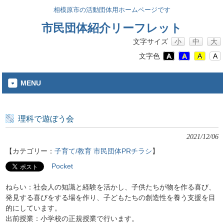
相模原市の活動団体用ホームページです
市民団体紹介リーフレット
文字サイズ
小
中
大
文字色
A
A
A
A
MENU
理科で遊ぼう会
2021/12/06
【カテゴリー：
子育て/教育
市民団体PRチラシ
】
Pocket
ねらい：社会人の知識と経験を活かし、子供たちが物を作る喜び、
発見する喜びをする場を作り、子どもたちの創造性を養う支援を目
的にしています。
出前授業：小学校の正規授業で行います。