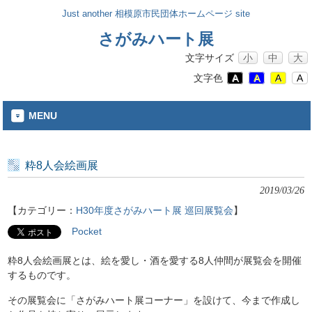
Just another 相模原市民団体ホームページ site
さがみハート展
文字サイズ
小
中
大
文字色
A
A
A
A
MENU
粋8人会絵画展
2019/03/26
【カテゴリー：
H30年度さがみハート展
巡回展覧会
】
Pocket
粋8人会絵画展とは、絵を愛し・酒を愛する8人仲間が展覧会を開催
するものです。
その展覧会に「さがみハート展コーナー」を設けて、今まで作成し