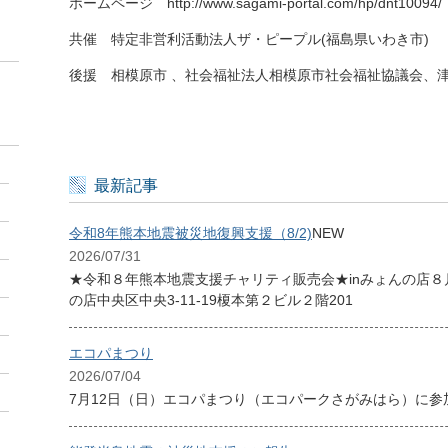
ホームページ
http://www.sagami-portal.com/hp/dnt10094/
共催
特定非営利活動法人ザ・ピープル(福島県いわき市)
後援
相模原市 、社会福祉法人相模原市社会福祉協議会、
最新記事
令和8年熊本地震被災地復興支援（8/2)
NEW
2026/07/31
★令和８年熊本地震支援チャリティ販売会★inみょんの店８月２
の店中央区中央3-11-19榎本第２ビル２階201
エコパまつり
2026/07/04
7月12日（日）エコパまつり（エコパークさがみはら）に