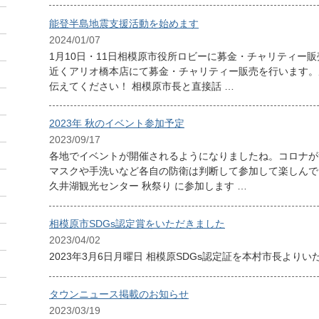
能登半島地震支援活動を始めます
2024/01/07
1月10日・11日相模原市役所ロビーに募金・チャリティー販
近くアリオ橋本店にて募金・チャリティー販売を行います。
伝えてください！ 相模原市長と直接話 …
2023年 秋のイベント参加予定
2023/09/17
各地でイベントが開催されるようになりましたね。コロナが
マスクや手洗いなど各自の防衛は判断して参加して楽しんでく
久井湖観光センター 秋祭り に参加します …
相模原市SDGs認定賞をいただきました
2023/04/02
2023年3月6日月曜日 相模原SDGs認定証を本村市長より
タウンニュース掲載のお知らせ
2023/03/19