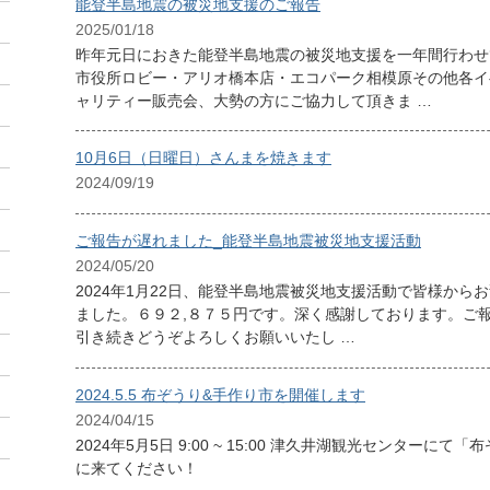
能登半島地震の被災地支援のご報告
2025/01/18
昨年元日におきた能登半島地震の被災地支援を一年間行わせ
市役所ロビー・アリオ橋本店・エコパーク相模原その他各イ
ャリティー販売会、大勢の方にご協力して頂きま …
10月6日（日曜日）さんまを焼きます
2024/09/19
ご報告が遅れました_能登半島地震被災地支援活動
2024/05/20
2024年1月22日、能登半島地震被災地支援活動で皆様か
ました。６９２,８７５円です。深く感謝しております。ご
引き続きどうぞよろしくお願いいたし …
2024.5.5 布ぞうり&手作り市を開催します
2024/04/15
2024年5月5日 9:00 ~ 15:00 津久井湖観光センター
に来てください！