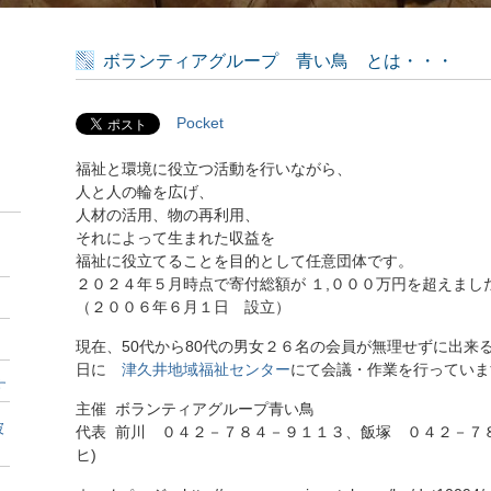
ボランティアグループ 青い鳥 とは・・・
Pocket
福祉と環境に役立つ活動を行いながら、
人と人の輪を広げ、
人材の活用、物の再利用、
それによって生まれた収益を
福祉に役立てることを目的として任意団体です。
２０２４年５月時点で寄付総額が １,０００万円を超えまし
（２００６年６月１日 設立）
現在、50代から80代の男女２６名の会員が無理せずに出来
日に
津久井地域福祉センター
にて会議・作業を行っていま
す
主催 ボランティアグループ青い鳥
被
代表
前川 ０４２－７８４－９１１３、飯塚 ０４２－７
ヒ)