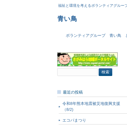
福祉と環境を考えるボランティアグル
青い鳥
ボランティアグループ 青い鳥 
検
索:
最近の投稿
令和8年熊本地震被災地復興支援
（8/2)
エコパまつり