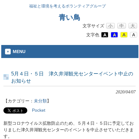
福祉と環境を考えるボランティアグループ
青い鳥
文字サイズ
小
中
大
文字色
A
A
A
A
MENU
5月４日・５日 津久井湖観光センターイベント中止の
お知らせ
2020/04/07
【カテゴリー：
未分類
】
Pocket
新型コロナウイルス拡散防止のため、５月４日・５日に予定してお
りました津久井湖観光センターのイベントを中止させていただきま
す。