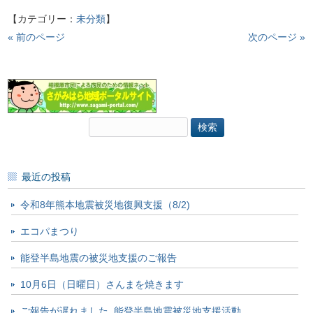
【カテゴリー：
未分類
】
« 前のページ
次のページ »
検
索:
最近の投稿
令和8年熊本地震被災地復興支援（8/2)
エコパまつり
能登半島地震の被災地支援のご報告
10月6日（日曜日）さんまを焼きます
ご報告が遅れました_能登半島地震被災地支援活動