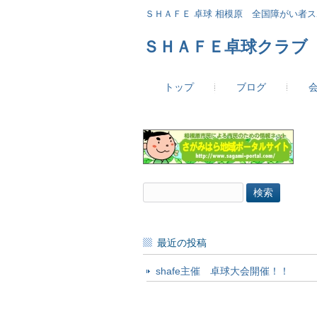
ＳＨＡＦＥ 卓球 相模原 全国障がい者
ＳＨＡＦＥ卓球クラブ
トップ
ブログ
検
索:
最近の投稿
shafe主催 卓球大会開催！！