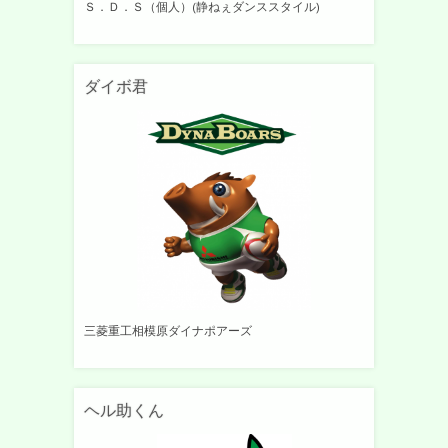
Ｓ．Ｄ．Ｓ（個人）(静ねぇダンススタイル)
ダイボ君
三菱重工相模原ダイナポアーズ
ヘル助くん