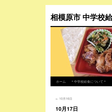
相模原市 中学校
ホーム
＊中学校給食について＊
コ
ン
←
10月16日
テ
10月17日
ン