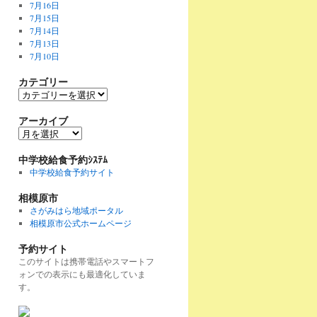
7月16日
7月15日
7月14日
7月13日
7月10日
カテゴリー
カ
テ
ゴ
アーカイブ
リ
ア
ー
ー
カ
中学校給食予約ｼｽﾃﾑ
イ
中学校給食予約サイト
ブ
相模原市
さがみはら地域ポータル
相模原市公式ホームページ
予約サイト
このサイトは携帯電話やスマートフ
ォンでの表示にも最適化していま
す。