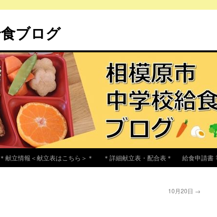
給食ブログ
＊献立情報＜献立表はこちら＞＊
＊詳細献立表・配合表＊
給食申請書 
10月20日
→