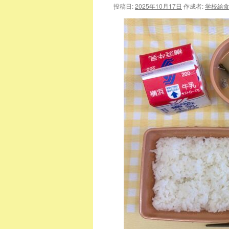
投稿日:
2025年10月17日
作成者:
学校給
ツ
へ
ス
キ
ッ
プ