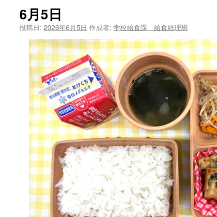
6月5日
ツ
投稿日:
2026年6月5日
作成者:
学校給食課 給食経理班
へ
ス
キ
ッ
プ