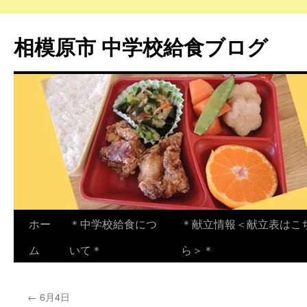
相模原市 中学校給食ブログ
コ
ホー
＊中学校給食につ
＊献立情報＜献立表はこ
ン
ム
いて＊
ら＞＊
テ
←
6月4日
ン