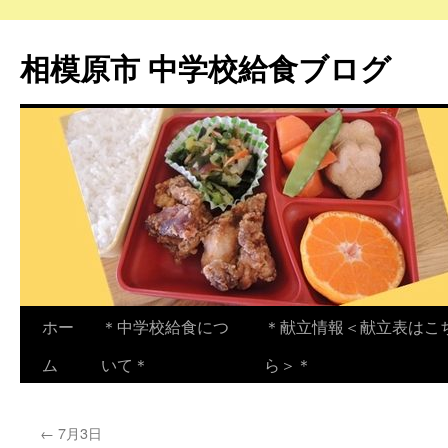
相模原市 中学校給食ブログ
コ
ホー
＊中学校給食につ
＊献立情報＜献立表はこ
ン
ム
いて＊
ら＞＊
テ
←
7月3日
ン