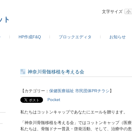
文字サイズ
小
ット
シ
HP作成F&Q
ブロックエディタ
お知らせ
神奈川骨髄移植を考える会
【カテゴリー：
保健医療福祉
市民団体PRチラシ
】
Pocket
私たちはコットンキャップであなたにエールを贈ります。
「神奈川骨髄移植を考える会」ではコットンキャップ（医療
私たちは、骨髄ドナー普及・啓発活動、そして、治療中の患