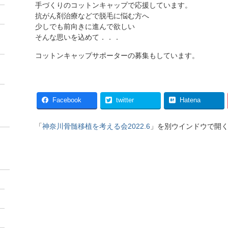
手づくりのコットンキャップで応援しています。
抗がん剤治療などで脱毛に悩む方へ
少しでも前向きに進んで欲しい
そんな思いを込めて．．．
コットンキャップサポーターの募集
もしています。
Facebook
twitter
Hatena
「
神奈川骨髄移植を考える会2022.6
」を別ウインドウで開