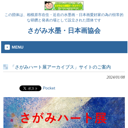
この団体は、相模原市在住・近在の水墨画・日本画愛好家の為の恒常的
な研鑽と発表の場として設立された団体です
さがみ水墨・日本画協会
MENU
「さがみハート展アーカイブス」サイトのご案内
2024/01/08
Pocket