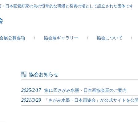
画・日本画愛好家の為の恒常的な研鑽と発表の場として設立された団体です
会
会展公募要項
協会展ギャラリー
協会について
協会お知らせ
2025/2/17
第11回さがみ水墨・日本画協会展のご案内
2021/3/29
「さがみ水墨・日本画協会」が公式サイトを公