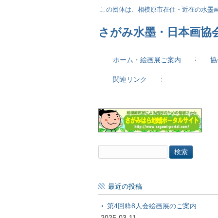
この団体は、相模原市在住・近在の水墨
さがみ水墨・日本画協
ホーム・絵画展ご案内
協
関連リンク
検
索:
最近の投稿
第4回粋8人会絵画展のご案内
2025-03-11