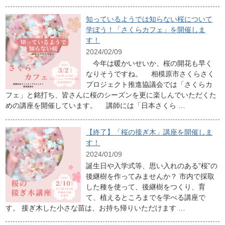
知っているようでは知らない桜について
学ぼう！「さくらカフェ」を開催しま
す！
2024/02/09
今年は暖かいせいか、桜の開花も早く
なりそうですね。 相模原市さくらさく
プロジェクト推進協議会では「さくらカ
フェ」と銘打ち、皆さんに桜のシーズンを更に楽しんでいただくた
めの講座を開催しています。 講師には「日本さくら …
【終了】「桜の接ぎ木」講座を開催しま
す！
2024/01/09
誕生日や入学式等、思い入れのある”桜”の
後継樹を作ってみませんか？ 市内で採取
した種を使って、後継樹をつくり、育
て、植えるところまでを学べる講座で
す。 接ぎ木した小さな苗は、お持ち帰りいただけます …