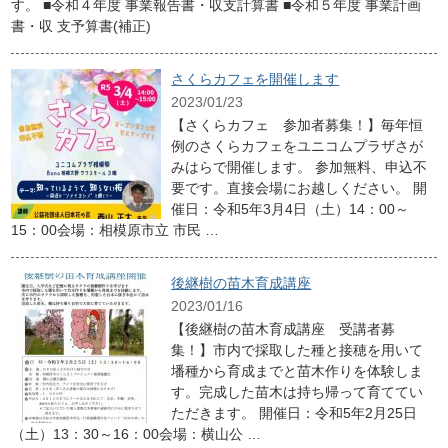
す。 ■令和４年度 事業報告書・収支計算書 ■令和５年度 事業計画
書・収 支予算書(補正)
さくらカフェを開催します
2023/01/23
【さくらカフェ 参加者募集！】毎年恒
例のさくらカフェをユニコムプラザさが
みはらで開催します。 参加無料、申込不
要です。直接会場にお越しください。 開
催日：令和5年3月4日（土）14：00～
15：00会場：相模原市立 市民 …
後継樹の苗木育成講座
2023/01/16
【後継樹の苗木育成講座 受講者募
集！】市内で採取した種と接穂を用いて
墦種から育成までと苗木作りを体験しま
す。完成した苗木は持ち帰って育ててい
ただきます。 開催日：令和5年2月25日
（土）13：30～16：00会場：横山公 …