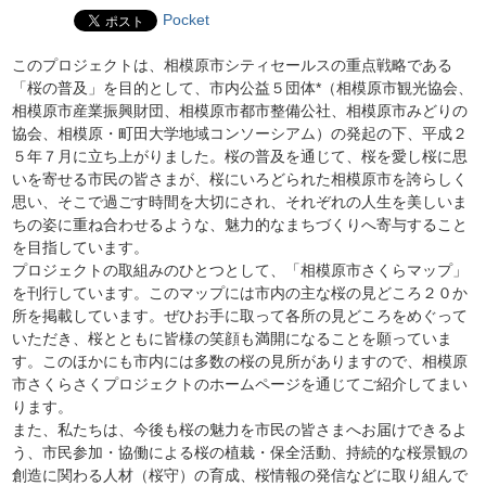
Pocket
このプロジェクトは、相模原市シティセールスの重点戦略である
「桜の普及」を目的として、市内公益５団体*（相模原市観光協会、
相模原市産業振興財団、相模原市都市整備公社、相模原市みどりの
協会、相模原・町田大学地域コンソーシアム）の発起の下、平成２
５年７月に立ち上がりました。桜の普及を通じて、桜を愛し桜に思
いを寄せる市民の皆さまが、桜にいろどられた相模原市を誇らしく
思い、そこで過ごす時間を大切にされ、それぞれの人生を美しいま
ちの姿に重ね合わせるような、魅力的なまちづくりへ寄与すること
を目指しています。
プロジェクトの取組みのひとつとして、「相模原市さくらマップ」
を刊行しています。このマップには市内の主な桜の見どころ２０か
所を掲載しています。ぜひお手に取って各所の見どころをめぐって
いただき、桜とともに皆様の笑顔も満開になることを願っていま
す。このほかにも市内には多数の桜の見所がありますので、相模原
市さくらさくプロジェクトのホームページを通じてご紹介してまい
ります。
また、私たちは、今後も桜の魅力を市民の皆さまへお届けできるよ
う、市民参加・協働による桜の植栽・保全活動、持続的な桜景観の
創造に関わる人材（桜守）の育成、桜情報の発信などに取り組んで