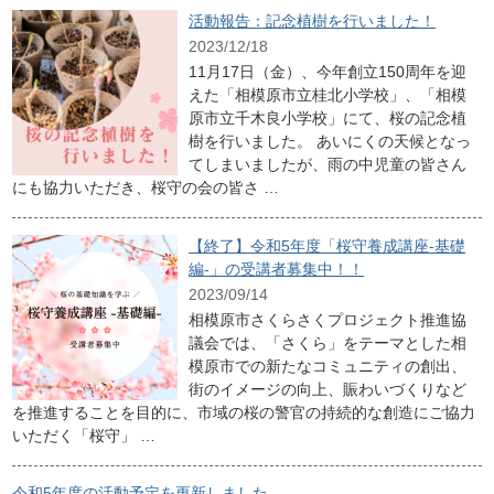
活動報告：記念植樹を行いました！
2023/12/18
11月17日（金）、今年創立150周年を迎
えた「相模原市立桂北小学校」、「相模
原市立千木良小学校」にて、桜の記念植
樹を行いました。 あいにくの天候となっ
てしまいましたが、雨の中児童の皆さん
にも協力いただき、桜守の会の皆さ …
【終了】令和5年度「桜守養成講座-基礎
編-」の受講者募集中！！
2023/09/14
相模原市さくらさくプロジェクト推進協
議会では、「さくら」をテーマとした相
模原市での新たなコミュニティの創出、
街のイメージの向上、賑わいづくりなど
を推進することを目的に、市域の桜の警官の持続的な創造にご協力
いただく「桜守」 …
令和5年度の活動予定を更新しました