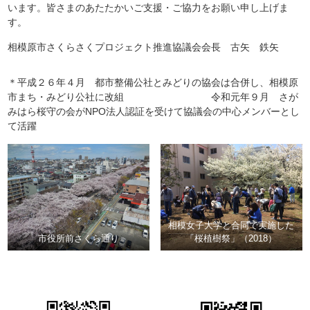
います。皆さまのあたたかいご支援・ご協力をお願い申し上げま
す。
相模原市さくらさくプロジェクト推進協議会会長 古矢 鉄矢
＊平成２６年４月 都市整備公社とみどりの協会は合併し、相模原
市まち・みどり公社に改組 令和元年９月 さが
みはら桜守の会がNPO法人認証を受けて協議会の中心メンバーとし
て活躍
相模女子大学と合同で実施した
市役所前さくら通り
「桜植樹祭」（2018）