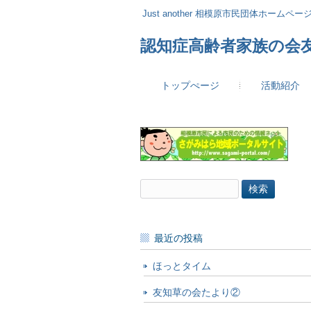
Just another 相模原市民団体ホームページ 
認知症高齢者家族の会
トップぺージ
活動紹介
検
索:
最近の投稿
ほっとタイム
友知草の会たより②