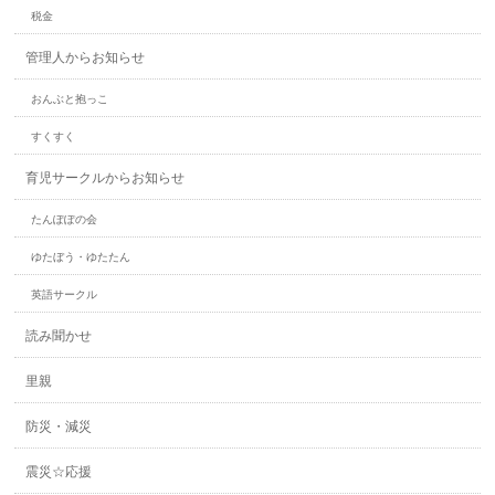
税金
管理人からお知らせ
おんぶと抱っこ
すくすく
育児サークルからお知らせ
たんぽぽの会
ゆたぼう・ゆたたん
英語サークル
読み聞かせ
里親
防災・減災
震災☆応援