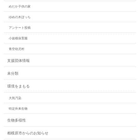
めだか子供の家
ゆめの木ぼっち
アンケート投稿
小規模保育園
青空幼児村
支援団体情報
未分類
環境をまもる
大気汚染
特定外来生物
生物多様性
相模原市からのお知らせ