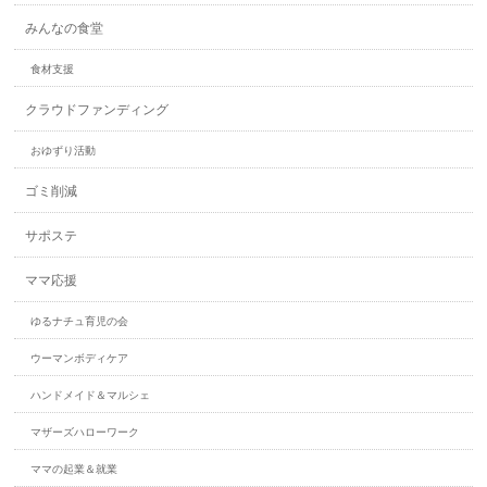
みんなの食堂
食材支援
クラウドファンディング
おゆずり活動
ゴミ削減
サポステ
ママ応援
ゆるナチュ育児の会
ウーマンボディケア
ハンドメイド＆マルシェ
マザーズハローワーク
ママの起業＆就業