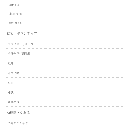
はれまえ
上溝ひだまり
緑のおうち
就労・ボランティア
ファミリーサポーター
会計年度任用職員
就活
市民活動
献血
相談
起業支援
幼稚園・保育園
つちのこくらぶ