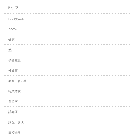
まなび
Feel度Walk
SDGs
健康
塾
学習支援
性教育
教室・習い事
職業体験
自習室
認知症
講座・講演
高校受験