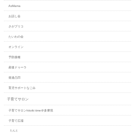
AsMa​ma
お話し会
さがプリコ
たいわの会
オンライン
予防接種
産後ドゥーラ
発達凸凹
育児サポートなごみ
子育てサロン
子育てサロンhitoiki time＠多摩境
子育て広場
たんと