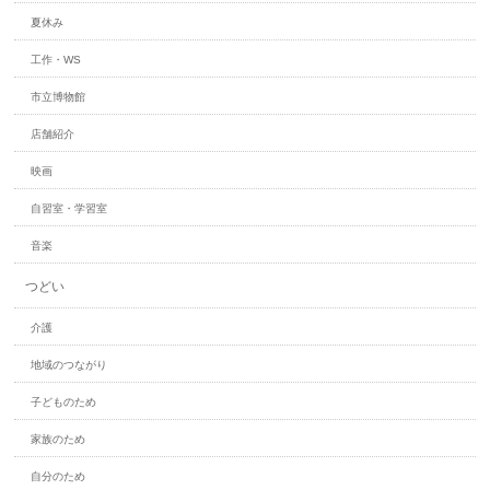
夏休み
工作・WS
市立博物館
店舗紹介
映画
自習室・学習室
音楽
つどい
介護
地域のつながり
子どものため
家族のため
自分のため