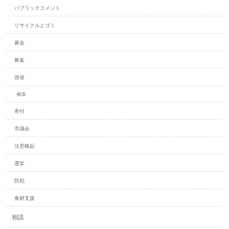
パブリックコメント
リサイクルとゴミ
募金
募集
啓発
献血
寄付
市議会
注意喚起
選挙
防犯
食材支援
相談