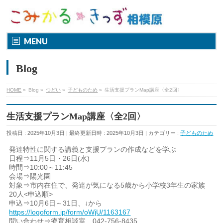
MENU
Blog
HOME
»
Blog
»
つどい
»
子どものため
»
生活支援プランMap講座〈全2回〉
生活支援プランMap講座〈全2回〉
投稿日 : 2025年10月3日
最終更新日時 : 2025年10月3日
カテゴリー :
子どものため
発達特性に関する講義と支援プランの作成などを学ぶ
日程⇒11月5日・26日(水)
時間⇒10:00～11:45
会場⇒陽光園
対象⇒市内在住で、発達が気になる5歳から小学校3年生の家族
20人<申込順>
申込⇒10月6日～31日、↓から
https://logoform.jp/form/oWjU/1163167
問い合わせ⇒療育相談室 042-756-8435