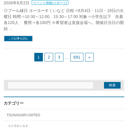
2026年8月2日
イベント情報(スポーツ)
◎プール縁日 ヨーヨーすくいなど 日程⇒8月4日・11日・18日の火
曜日 時間⇒10:30～12:00、15:30～17:00 対象⇒小学生以下 先着
各120人 費用⇒各100円 ※希望者は直接会場へ。開催日当日の開
始 …
この記事を読む
1
2
3
…
691
»
カテゴリー
TSUNAGARI UNITED
コドモのミカタ