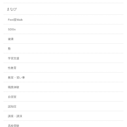
まなび
Feel度Walk
SDGs
健康
塾
学習支援
性教育
教室・習い事
職業体験
自習室
認知症
講座・講演
高校受験