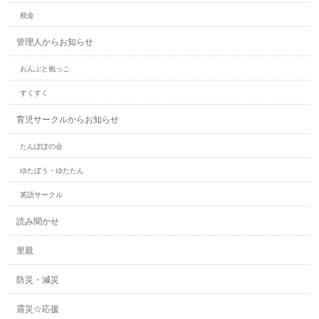
税金
管理人からお知らせ
おんぶと抱っこ
すくすく
育児サークルからお知らせ
たんぽぽの会
ゆたぼう・ゆたたん
英語サークル
読み聞かせ
里親
防災・減災
震災☆応援