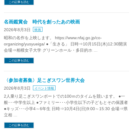
この記事を読む
名画鑑賞会 時代を創ったあの映画
2026年8月3日
映画
昭和の名作を上映します。 https://www.nfaj.go.jp/co-
organizing/yusyueiga/ ●「生きる」 日時⇒10月15日(木)12:30開演
会場⇒相模女子大学 グリーンホール・多目的ホ …
この記事を読む
〈参加者募集〉足こぎスワン世界大会
2026年8月3日
イベント情報
2人乗り足こぎスワンボートでの100ｍのタイムを競います。 ●一
般･･･中学生以上 ●ファミリー･･･小学生以下の子どもとその保護者
●キッズ･･･小学4～6年生 日時⇒10月4日(日)9:00～15:30 会場⇒県
立相 …
この記事を読む