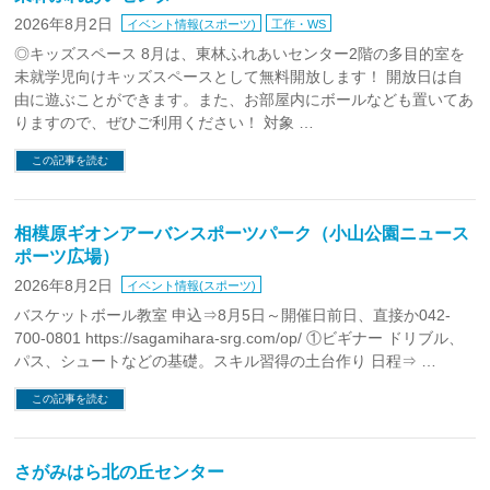
2026年8月2日
イベント情報(スポーツ)
工作・WS
◎キッズスペース 8月は、東林ふれあいセンター2階の多目的室を
未就学児向けキッズスペースとして無料開放します！ 開放日は自
由に遊ぶことができます。また、お部屋内にボールなども置いてあ
りますので、ぜひご利用ください！ 対象 …
この記事を読む
相模原ギオンアーバンスポーツパーク（小山公園ニュース
ポーツ広場）
2026年8月2日
イベント情報(スポーツ)
バスケットボール教室 申込⇒8月5日～開催日前日、直接か042-
700-0801 https://sagamihara-srg.com/op/ ①ビギナー ドリブル、
パス、シュートなどの基礎。スキル習得の土台作り 日程⇒ …
この記事を読む
さがみはら北の丘センター