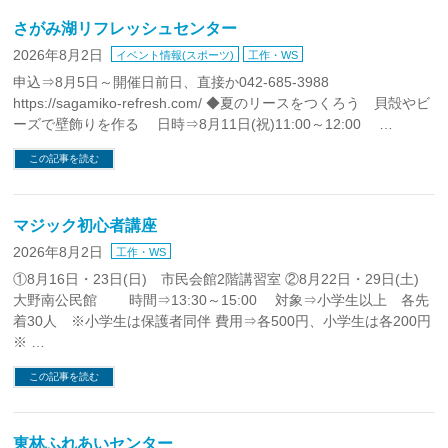
さがみ湖リフレッシュセンター
2026年8月2日
イベント情報(スポーツ)
工作・WS
申込⇒8月5日～開催日前日、直接か042-685-3988
https://sagamiko-refresh.com/ ◆夏のリースをつくろう 貝殻やビ
ーズで壁飾りを作る 日時⇒8月11日(祝)11:00～12:00 …
この記事を読む
マジック初心者講座
2026年8月2日
工作・WS
①8月16日・23日(日) 市民会館2階講習室 ②8月22日・29日(土)
大野南公民館 時間⇒13:30～15:00 対象⇒小学生以上 各先
着30人 ※小学生は保護者同伴 費用⇒各500円、小学生は各200円
※ …
この記事を読む
東林ふれあいセンター