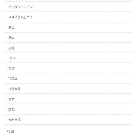
パブリックコメント
リサイクルとゴミ
募金
募集
啓発
献血
寄付
市議会
注意喚起
選挙
防犯
食材支援
相談