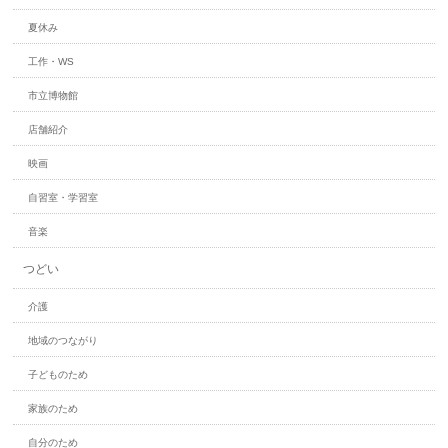
夏休み
工作・WS
市立博物館
店舗紹介
映画
自習室・学習室
音楽
つどい
介護
地域のつながり
子どものため
家族のため
自分のため