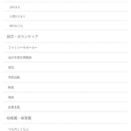
はれまえ
上溝ひだまり
緑のおうち
就労・ボランティア
ファミリーサポーター
会計年度任用職員
就活
市民活動
献血
相談
起業支援
幼稚園・保育園
つちのこくらぶ