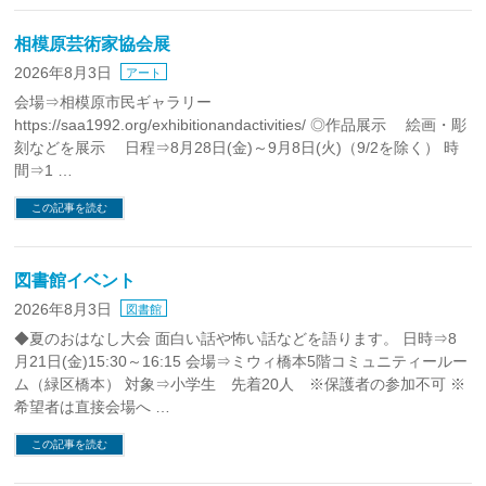
相模原芸術家協会展
2026年8月3日
アート
会場⇒相模原市民ギャラリー
https://saa1992.org/exhibitionandactivities/ ◎作品展示 絵画・彫
刻などを展示 日程⇒8月28日(金)～9月8日(火)（9/2を除く） 時
間⇒1 …
この記事を読む
図書館イベント
2026年8月3日
図書館
◆夏のおはなし大会 面白い話や怖い話などを語ります。 日時⇒8
月21日(金)15:30～16:15 会場⇒ミウィ橋本5階コミュニティールー
ム（緑区橋本） 対象⇒小学生 先着20人 ※保護者の参加不可 ※
希望者は直接会場へ …
この記事を読む