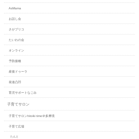
AsMa​ma
お話し会
さがプリコ
たいわの会
オンライン
予防接種
産後ドゥーラ
発達凸凹
育児サポートなごみ
子育てサロン
子育てサロンhitoiki time＠多摩境
子育て広場
たんと