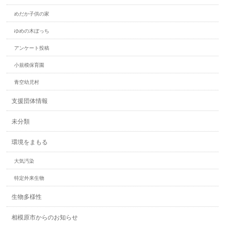
めだか子供の家
ゆめの木ぼっち
アンケート投稿
小規模保育園
青空幼児村
支援団体情報
未分類
環境をまもる
大気汚染
特定外来生物
生物多様性
相模原市からのお知らせ