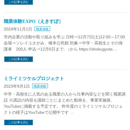
この記事を読む
職業体験EXPO（えきすぽ）
2024年11月1日
職業体験
市内企業の活動や取り組みを学ぶ 日時⇒12月7日(土)12:00～17:00
会場⇒ソレイユさがみ、橋本公民館 対象⇒中学・高校生とその保
護者 200人 申込⇒12月6日まで、↓から https://shokugyota …
この記事を読む
ミライミツケルプロジェクト
2023年9月1日
職業体験
中学・高校生に人気のある職業の人から仕事内容などを聞く職業講
話 ※講話の内容を講師ごとにまとめた動画を、事業実施後、
YouTubeに掲載する予定です。 昨年度のミライミツケルプロジェ
クトの様子はYouTubeで公開中です …
この記事を読む