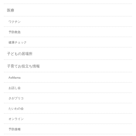
医療
ワクチン
予防救急
健康チェック
子どもの居場所
子育てお役立ち情報
AsMa​ma
お話し会
さがプリコ
たいわの会
オンライン
予防接種