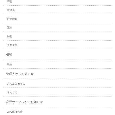
寄付
市議会
注意喚起
選挙
防犯
食材支援
相談
税金
管理人からお知らせ
おんぶと抱っこ
すくすく
育児サークルからお知らせ
たんぽぽの会