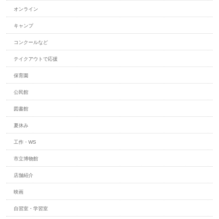
オンライン
キャンプ
コンクールなど
テイクアウトで応援
保育園
公民館
図書館
夏休み
工作・WS
市立博物館
店舗紹介
映画
自習室・学習室