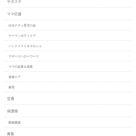
サポステ
ママ応援
ゆるナチュ育児の会
ウーマンボディケア
ハンドメイド＆マルシェ
マザーズハローワーク
ママの起業＆就業
産後ケア
療育
交通
保護猫
動物愛護
募集