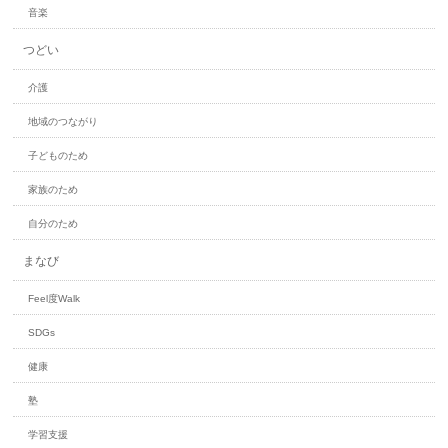
音楽
つどい
介護
地域のつながり
子どものため
家族のため
自分のため
まなび
Feel度Walk
SDGs
健康
塾
学習支援