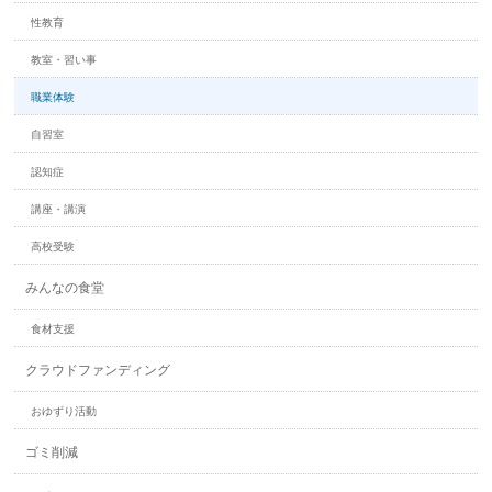
性教育
教室・習い事
職業体験
自習室
認知症
講座・講演
高校受験
みんなの食堂
食材支援
クラウドファンディング
おゆずり活動
ゴミ削減