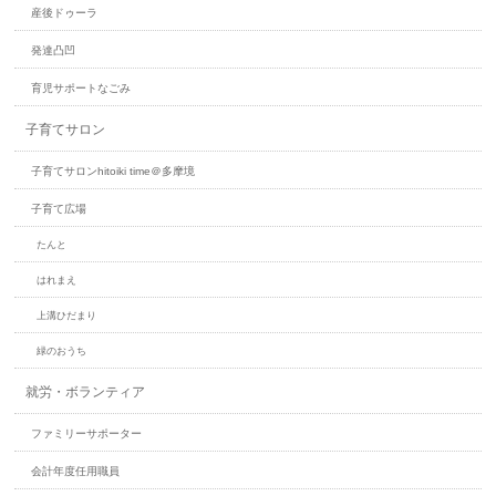
産後ドゥーラ
発達凸凹
育児サポートなごみ
子育てサロン
子育てサロンhitoiki time＠多摩境
子育て広場
たんと
はれまえ
上溝ひだまり
緑のおうち
就労・ボランティア
ファミリーサポーター
会計年度任用職員