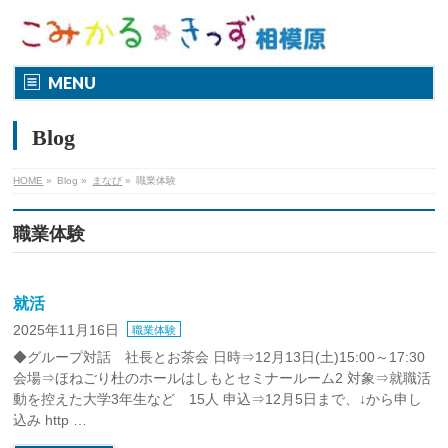
MENU
Blog
HOME
»
Blog
»
まなび
»
職業体験
職業体験
就活
2025年11月16日
職業体験
◆グループ対話 社長とお茶会 日時⇒12月13日(土)15:00～17:30
会場⇒ほねごり杜のホールはしもとセミナールーム2 対象⇒就職活
動を控えた大学3年生など 15人 申込⇒12月5日まで、↓から申し
込み http …