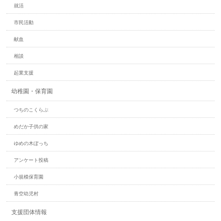
就活
市民活動
献血
相談
起業支援
幼稚園・保育園
つちのこくらぶ
めだか子供の家
ゆめの木ぼっち
アンケート投稿
小規模保育園
青空幼児村
支援団体情報