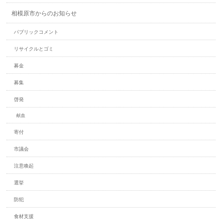
相模原市からのお知らせ
パブリックコメント
リサイクルとゴミ
募金
募集
啓発
献血
寄付
市議会
注意喚起
選挙
防犯
食材支援