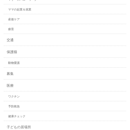
ママの起業＆就業
産後ケア
療育
交通
保護猫
動物愛護
募集
医療
ワクチン
予防救急
健康チェック
子どもの居場所