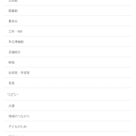
公民館
図書館
夏休み
工作・WS
市立博物館
店舗紹介
映画
自習室・学習室
音楽
つどい
介護
地域のつながり
子どものため