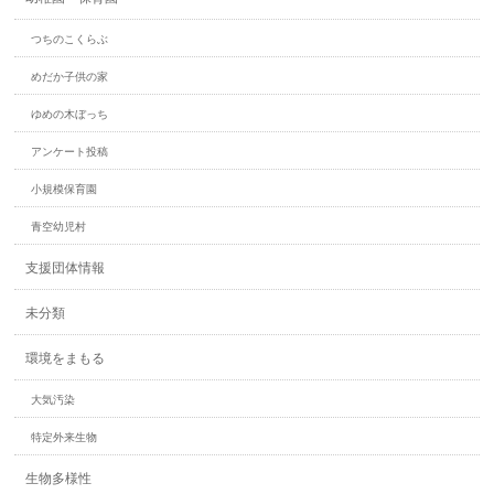
つちのこくらぶ
めだか子供の家
ゆめの木ぼっち
アンケート投稿
小規模保育園
青空幼児村
支援団体情報
未分類
環境をまもる
大気汚染
特定外来生物
生物多様性