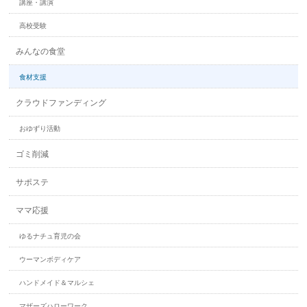
講座・講演
高校受験
みんなの食堂
食材支援
クラウドファンディング
おゆずり活動
ゴミ削減
サポステ
ママ応援
ゆるナチュ育児の会
ウーマンボディケア
ハンドメイド＆マルシェ
マザーズハローワーク