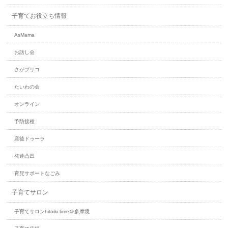
子育てお役立ち情報
AsMa​ma
お話し会
さがプリコ
たいわの会
オンライン
予防接種
産後ドゥーラ
発達凸凹
育児サポートなごみ
子育てサロン
子育てサロンhitoiki time＠多摩境