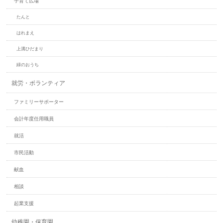
子育て広場
たんと
はれまえ
上溝ひだまり
緑のおうち
就労・ボランティア
ファミリーサポーター
会計年度任用職員
就活
市民活動
献血
相談
起業支援
幼稚園・保育園