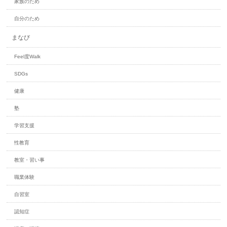
家族のため
自分のため
まなび
Feel度Walk
SDGs
健康
塾
学習支援
性教育
教室・習い事
職業体験
自習室
認知症