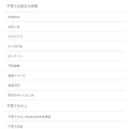
子育てお役立ち情報
AsMa​ma
お話し会
さがプリコ
たいわの会
オンライン
予防接種
産後ドゥーラ
発達凸凹
育児サポートなごみ
子育てサロン
子育てサロンhitoiki time＠多摩境
子育て広場