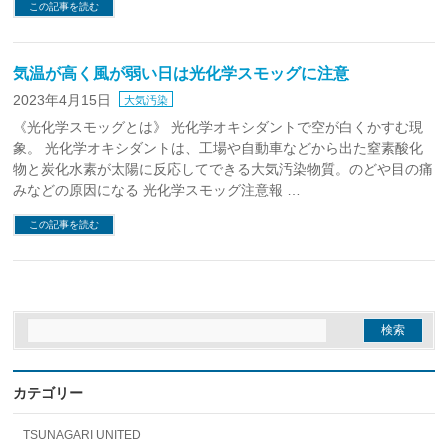
この記事を読む
気温が高く風が弱い日は光化学スモッグに注意
2023年4月15日
大気汚染
《光化学スモッグとは》 光化学オキシダントで空が白くかすむ現
象。 光化学オキシダントは、工場や自動車などから出た窒素酸化
物と炭化水素が太陽に反応してできる大気汚染物質。のどや目の痛
みなどの原因になる 光化学スモッグ注意報 …
この記事を読む
カテゴリー
TSUNAGARI UNITED