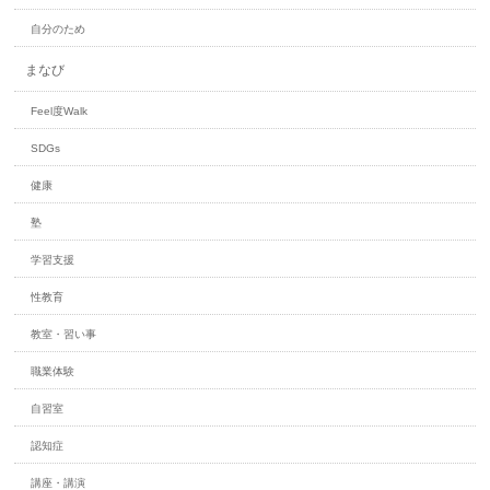
自分のため
まなび
Feel度Walk
SDGs
健康
塾
学習支援
性教育
教室・習い事
職業体験
自習室
認知症
講座・講演