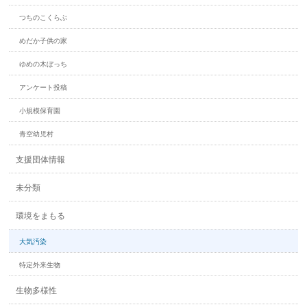
つちのこくらぶ
めだか子供の家
ゆめの木ぼっち
アンケート投稿
小規模保育園
青空幼児村
支援団体情報
未分類
環境をまもる
大気汚染
特定外来生物
生物多様性