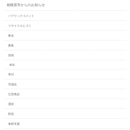
相模原市からのお知らせ
パブリックコメント
リサイクルとゴミ
募金
募集
啓発
献血
寄付
市議会
注意喚起
選挙
防犯
食材支援