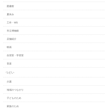
図書館
夏休み
工作・WS
市立博物館
店舗紹介
映画
自習室・学習室
音楽
つどい
介護
地域のつながり
子どものため
家族のため