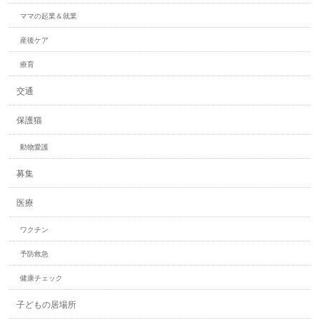
ママの起業＆就業
産後ケア
療育
交通
保護猫
動物愛護
募集
医療
ワクチン
予防救急
健康チェック
子どもの居場所