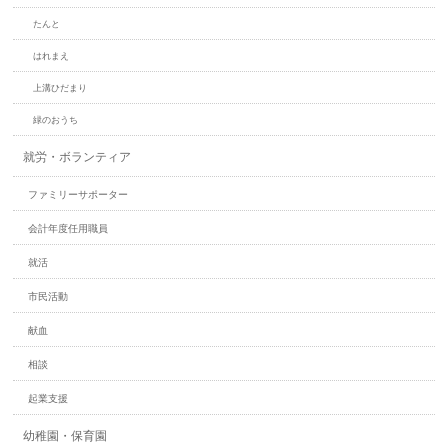
たんと
はれまえ
上溝ひだまり
緑のおうち
就労・ボランティア
ファミリーサポーター
会計年度任用職員
就活
市民活動
献血
相談
起業支援
幼稚園・保育園