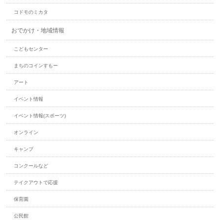
コドモのミカタ
おでかけ・地域情報
こどもセンター
まちのコインすもー
アート
イベント情報
イベント情報(スポーツ)
オンライン
キャンプ
コンクールなど
テイクアウトで応援
保育園
公民館