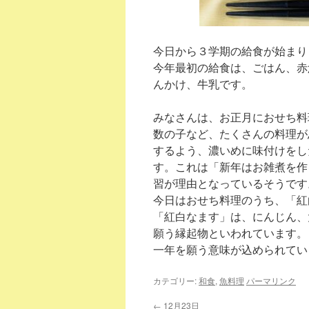
今日から３学期の給食が始まり
今年最初の給食は、ごはん、赤
んかけ、牛乳です。
みなさんは、お正月におせち料
数の子など、たくさんの料理が
するよう、濃いめに味付けをし
す。これは「新年はお雑煮を作
習が理由となっているそうです
今日はおせち料理のうち、「紅
「紅白なます」は、にんじん、
願う縁起物といわれています。
一年を願う意味が込められてい
カテゴリー:
和食
,
魚料理
パーマリンク
←
12月23日