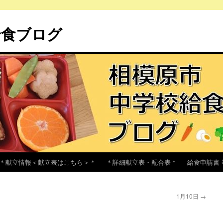
給食ブログ
＊献立情報＜献立表はこちら＞＊
＊詳細献立表・配合表＊
給食申請書 
1月10日
→