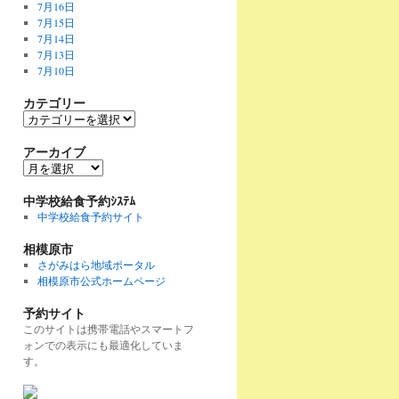
7月16日
7月15日
7月14日
7月13日
7月10日
カテゴリー
カ
テ
ゴ
アーカイブ
リ
ア
ー
ー
カ
中学校給食予約ｼｽﾃﾑ
イ
中学校給食予約サイト
ブ
相模原市
さがみはら地域ポータル
相模原市公式ホームページ
予約サイト
このサイトは携帯電話やスマートフ
ォンでの表示にも最適化していま
す。