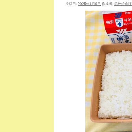
投稿日:
2025年1月9日
作成者:
学校給食課
ツ
へ
ス
キ
ッ
プ