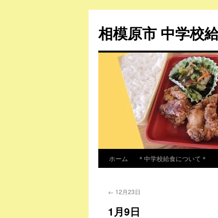
相模原市 中学校
ホーム
＊中学校給食について＊
コ
ン
←
12月23日
テ
1月9日
ン