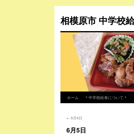
相模原市 中学校
ホーム
＊中学校給食について＊
コ
ン
←
6月4日
テ
6月5日
ン