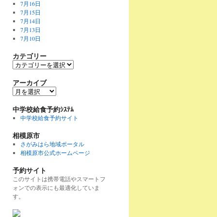
7月16日
7月15日
7月14日
7月13日
7月10日
カテゴリー
カ
テ
ゴ
アーカイブ
リ
ア
ー
ー
カ
中学校給食予約ｼｽﾃﾑ
イ
中学校給食予約サイト
ブ
相模原市
さがみはら地域ポータル
相模原市公式ホームページ
予約サイト
このサイトは携帯電話やスマートフ
ォンでの表示にも最適化していま
す。