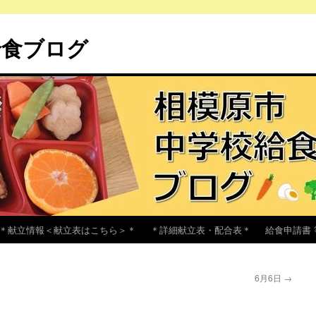
給食ブログ
＊献立情報＜献立表はこちら＞＊
＊詳細献立表・配合表＊
給食申請書 
6月6日
→