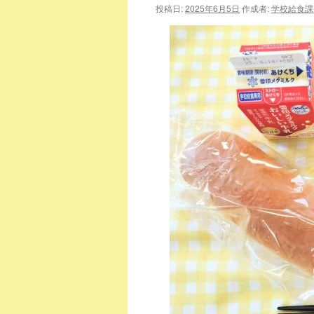
投稿日:
2025年6月5日
作成者:
学校給食課
ツ
へ
ス
キ
ッ
プ