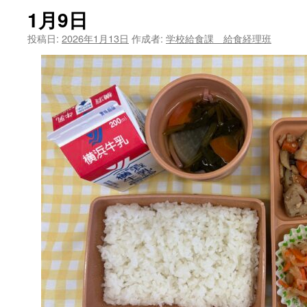
1月9日
ツ
投稿日:
2026年1月13日
作成者:
学校給食課 給食経理班
へ
ス
キ
ッ
プ