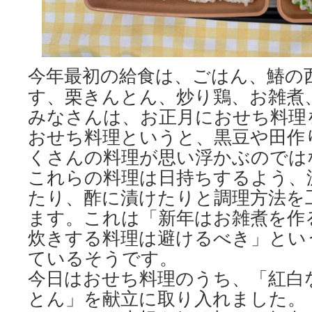
今年最初の給食は、ごはん、鰆の
す、栗きんとん、炒り鶏、お雑煮
みなさんは、お正月におせち料理
おせち料理というと、黒豆や田作
くさんの料理が思い浮かぶのでは
これらの料理は日持ちするよう、
たり、酢に漬けたりと調理方法を
ます。これは「新年はお雑煮を作
炊きする料理は避けるべき」とい
ているそうです。
今日はおせち料理のうち、「紅白
とん」を献立に取り入れました。