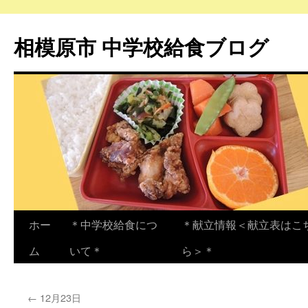
相模原市 中学校給食ブログ
コ
ホー
＊中学校給食につ
＊献立情報＜献立表はこ
ン
ム
いて＊
ら＞＊
テ
←
12月23日
ン