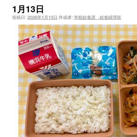
1月13日
ツ
投稿日:
2026年1月13日
作成者:
学校給食課 給食経理班
へ
ス
キ
ッ
プ