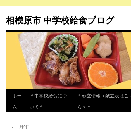
相模原市 中学校給食ブログ
コ
ホー
＊中学校給食につ
＊献立情報＜献立表はこ
ン
ム
いて＊
ら＞＊
テ
←
1月9日
ン