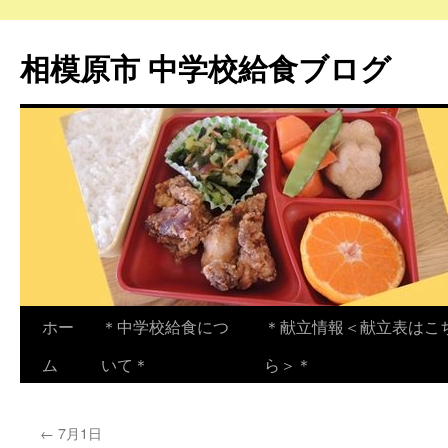
相模原市 中学校給食ブログ
コ
ホー
＊中学校給食につ
＊献立情報＜献立表はこ
ン
ム
いて＊
ら＞＊
テ
←
7月1日
ン