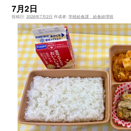
7月2日
ツ
投稿日:
2026年7月2日
作成者:
学校給食課 給食経理班
へ
ス
キ
ッ
プ