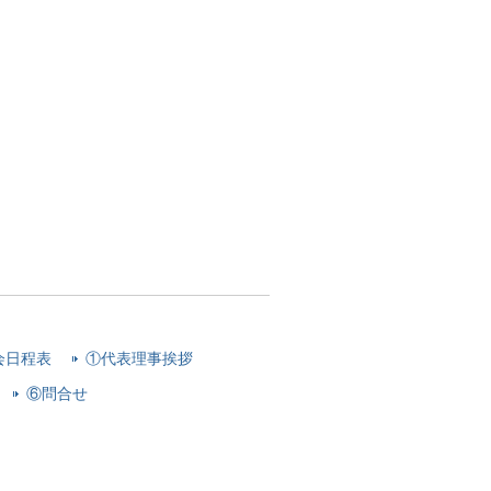
会日程表
①代表理事挨拶
⑥問合せ