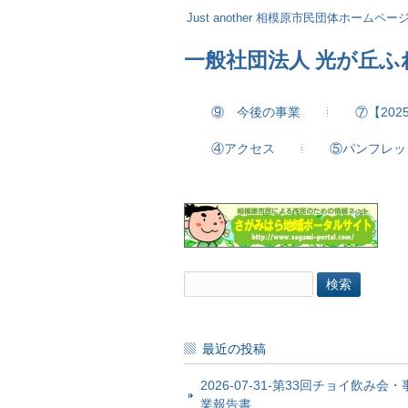
Just another 相模原市民団体ホームページ 
一般社団法人 光が丘
⑨ 今後の事業
⑦【20
④アクセス
⑤パンフレッ
検
索:
最近の投稿
2026-07-31-第33回チョイ飲み会・
業報告書