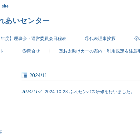
site
ふれあいセンター
25年度】理事会・運営委員会日程表
①代表理事挨拶
②
ト
⑥問合せ
⑧お太助けカーの案内・利用規定＆注意
2024/11
2024/11/2
2024-10-28-ふれセンバス研修を行いました。
事