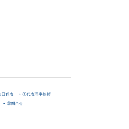
会日程表
①代表理事挨拶
⑥問合せ