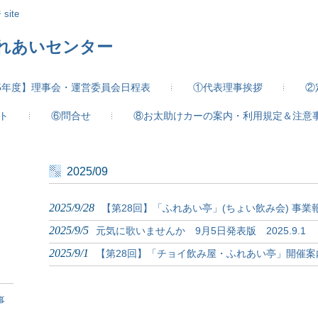
site
ふれあいセンター
25年度】理事会・運営委員会日程表
①代表理事挨拶
②
ト
⑥問合せ
⑧お太助けカーの案内・利用規定＆注意
2025/09
2025/9/28
【第28回】「ふれあい亭」(ちょい飲み会) 事業
2025/9/5
元気に歌いませんか 9月5日発表版 2025.9.1
2025/9/1
【第28回】「チョイ飲み屋・ふれあい亭」開催案
事