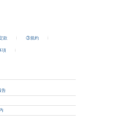
定款
③規約
事項
報告
内