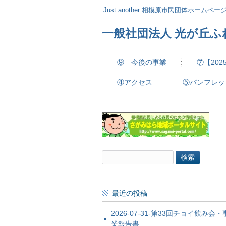
Just another 相模原市民団体ホームページ 
一般社団法人 光が丘
⑨ 今後の事業
⑦【20
④アクセス
⑤パンフレッ
検
索:
最近の投稿
2026-07-31-第33回チョイ飲み会・
業報告書