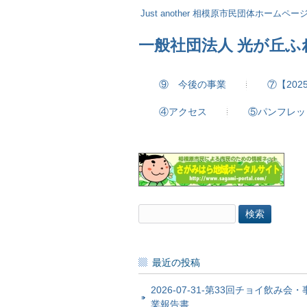
Just another 相模原市民団体ホームページ 
一般社団法人 光が丘
⑨ 今後の事業
⑦【20
④アクセス
⑤パンフレッ
検
索:
最近の投稿
2026-07-31-第33回チョイ飲み会・
業報告書