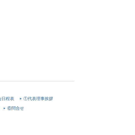
会日程表
①代表理事挨拶
⑥問合せ