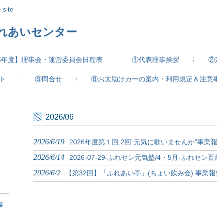
site
ふれあいセンター
25年度】理事会・運営委員会日程表
①代表理事挨拶
②
ト
⑥問合せ
⑧お太助けカーの案内・利用規定＆注意
2026/06
2026/6/19
2026年度第１回,2回”元気に歌いませんか”事業
2026/6/14
2026-07-29-ふれセン元気塾/4・5月-ふれセン
2026/6/2
【第32回】「ふれあい亭」(ちょい飲み会) 事業報
事