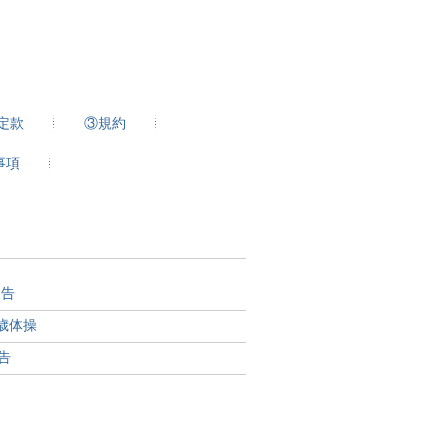
定款
③規約
事項
報告
百歳体操
告