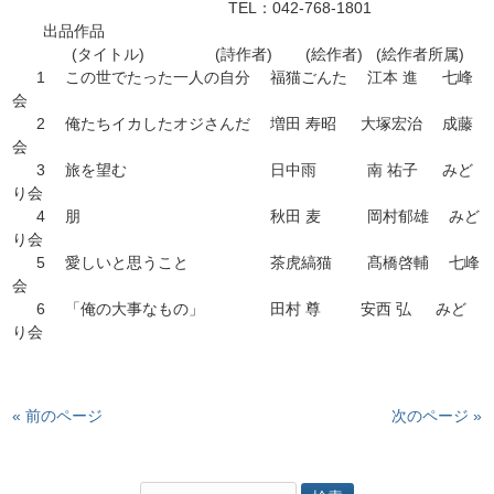
　　　　　　　　　　　　　　TEL：042-768-1801

　　出品作品

　          (タイトル)　　　　  (詩作者)　    (絵作者)   (絵作者所属)

  　1 　この世でたった一人の自分 　福猫ごんた　 江本 進 　 七峰
会

  　2 　俺たちイカしたオジさんだ 　増田 寿昭 　 大塚宏治 　成藤
会

  　3 　旅を望む 　　　　　　　　　日中雨 　　　南 祐子 　 みど
り会

  　4 　朋 　　　　　　　　　　　　秋田 麦　　　岡村郁雄 　みど
り会

  　5 　愛しいと思うこと　　　　　 茶虎縞猫 　　髙橋啓輔 　七峰
会

  　6 　「俺の大事なもの」　　　　 田村 尊 　　 安西 弘 　 みど
り会
« 前のページ
次のページ »
検