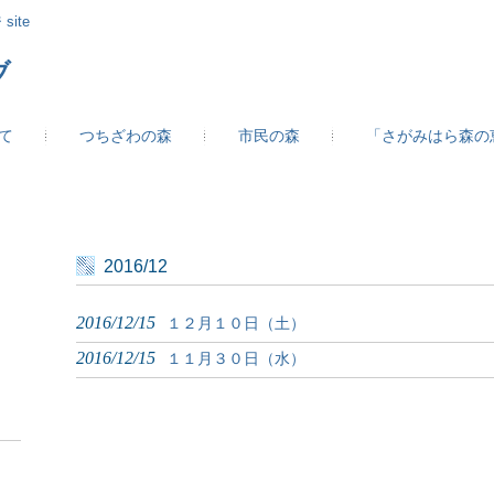
site
ブ
て
つちざわの森
市民の森
「さがみはら森の
2016/12
2016/12/15
１２月１０日（土）
2016/12/15
１１月３０日（水）