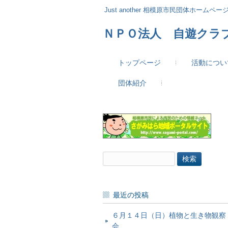
Just another 相模原市民団体ホームページ 
ＮＰＯ法人 自遊クラ
トップページ
活動につい
団体紹介
検
索:
最近の投稿
６月１４日（日）植物と生き物観察
会