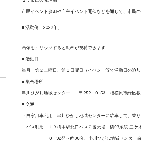
２．市民啓発活動
市民イベント参加や自主イベント開催などを通して、市民の
■ 活動例
（2022年）
画像をクリックすると動画が視聴できます
■ 活動日
毎月 第２土曜日、第３日曜日（イベント等で活動日の追加
■ 集合場所
串川ひがし地域センター 〒252－0153 相模原市緑区
■ 交通
・自家用車利用 串川ひがし地域センターに駐車して、乗り
・バス利用 ＪＲ橋本駅北口バス２番乗場「橋03系統 三ケ
8：32発～約30分、串川ひがし地域センター前の