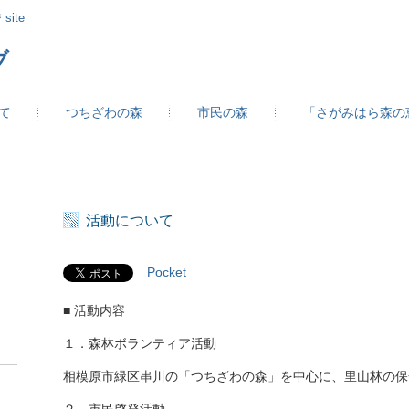
site
ブ
て
つちざわの森
市民の森
「さがみはら森の
活動について
Pocket
■ 活動内容
１．森林ボランティア活動
相模原市緑区串川の「つちざわの森」を中心に、里山林の保