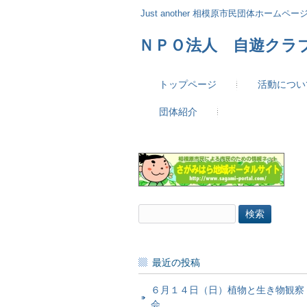
Just another 相模原市民団体ホームページ 
ＮＰＯ法人 自遊クラ
トップページ
活動につい
団体紹介
検
索:
最近の投稿
６月１４日（日）植物と生き物観察
会