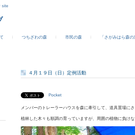
site
ブ
て
つちざわの森
市民の森
「さがみはら森の
４月１９日（日）定例活動
Pocket
メンバーのトレーラーハウスを森に牽引して、道具置場にさ
植林した木々も順調の育っていますが、周囲の植物に負けな