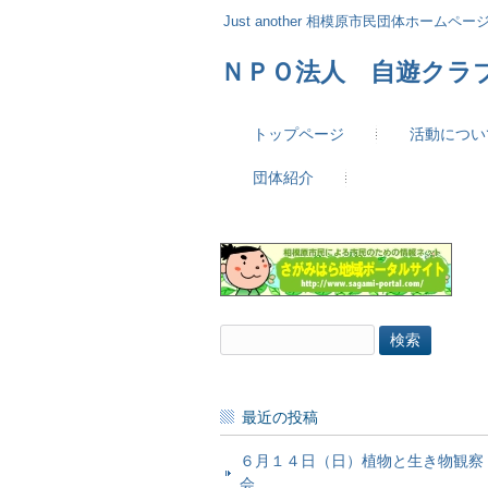
Just another 相模原市民団体ホームページ 
ＮＰＯ法人 自遊クラ
トップページ
活動につい
団体紹介
検
索:
最近の投稿
６月１４日（日）植物と生き物観察
会