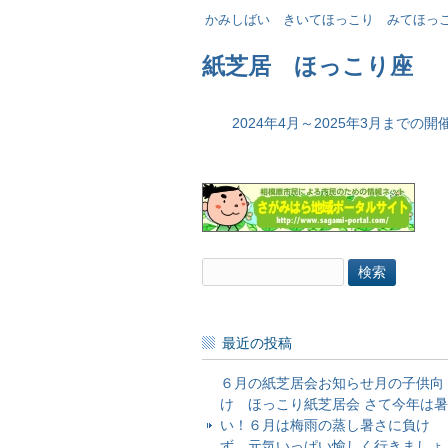
かみしばい きいてほっこり みてほっ
紙芝居 ほっこり座
2024年4月～2025年3月までの
検
索:
最近の投稿
６月の紙芝居会お知らせ月の子供向
け ほっこり紙芝居会 さて今年は暑
い！６月は梅雨の蒸し暑さに負け
ず、元気いっぱい愉しく行きましょ